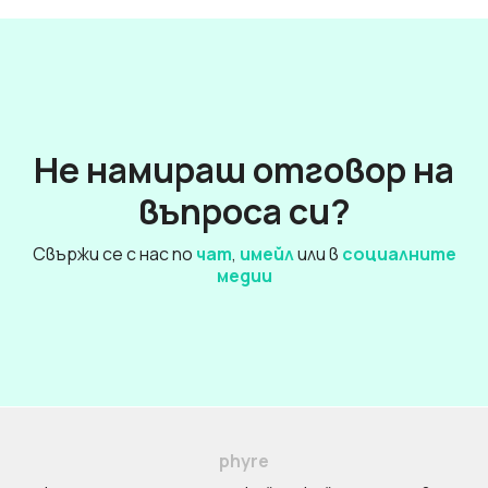
Не намираш отговор на
въпроса си?
Свържи се с нас по
чат
,
имейл
или в
социалните
медии
phyre