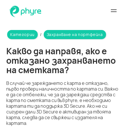
Категории
/
Захранване на портфейла
Какво да направя, ако е
отказано захранването
на сметката?
В случай че зареждането с карта е отказано,
първо провери наличността по картата си. Важно
е да се отбележи, че за да зареждаш средства с
карта по сметката си във phyre, е необходимо
картата ти да поддържа 3D Secure. Ако не си
сигурен дали 3D Secure е активиран за твоята
карта, следва да се свържеш с издателя на
картата.