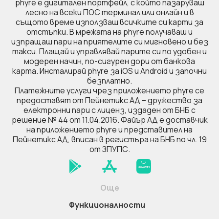
phyre e дигитален портфейл, с който пазаруваш
лесно на всеки ПОС терминал или онлайн и в
същото време използваш всичките си карти за
отстъпки. В мрежата на phyre получаваш и
изпращаш пари на приятелите си мигновено и без
такси. Плащай и управлявай парите си по удобен и
модерен начин, по-сигурен дори от банкова
карта. Инсталирай phyre за iOS и Android и започни
безплатно.
Платежните услуги чрез приложението phyre се
предоставят от Пейнетикс АД – дружество за
електронни пари с лиценз, издаден от БНБ с
решение № 44 от 11.04.2016. Файър AД е доставчик
на приложението phyre и представител на
Пейнетикс АД, вписан в регистъра на БНБ по чл. 19
от ЗПУПС.
Още
Функционалности