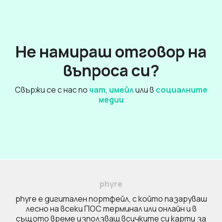
Не намираш отговор на
въпроса си?
Свържи се с нас по
чат
,
имейл
или в
социалните
медии
phyre
phyre e дигитален портфейл, с който пазаруваш
лесно на всеки ПОС терминал или онлайн и в
същото време използваш всичките си карти за