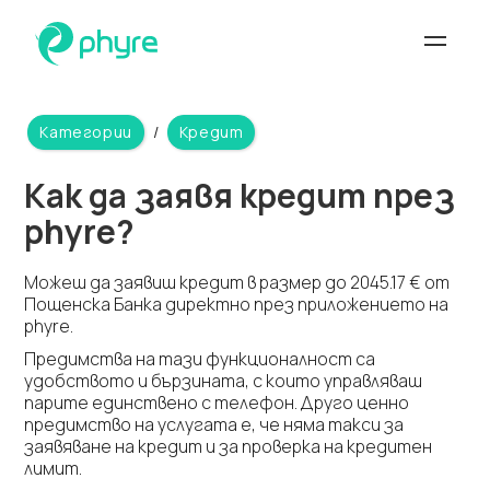
Категории
/
Кредит
Как да заявя кредит през
phyre?
Можеш да заявиш кредит в размер до 2045.17 € от
Пощенска Банка директно през приложението на
phyre.
Предимства на тази функционалност са
удобството и бързината, с които управляваш
парите единствено с телефон. Друго ценно
предимство на услугата е, че няма такси за
заявяване на кредит и за проверка на кредитен
лимит.