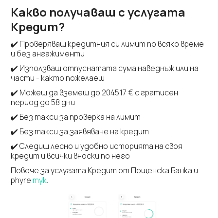
Какво получаваш с услугата
Кредит?
✔️ Проверяваш кредитния си лимит по всяко време
и без ангажименти
✔️ Използваш отпуснатата сума наведнъж или на
части - както пожелаеш
✔️ Можеш да вземеш до 2045.17 € с гратисен
период до 58 дни
✔️ Без такси за проверка на лимит
✔️ Без такси за заявяване на кредит
✔️ Следиш лесно и удобно историята на своя
кредит и всички вноски по него
Повече за услугата Кредит от Пощенска Банка и
phyre
тук
.