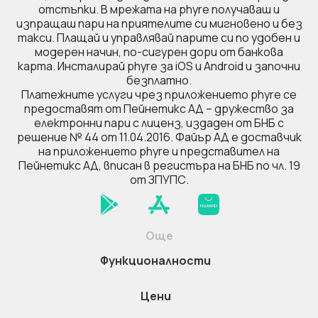
отстъпки. В мрежата на phyre получаваш и
изпращаш пари на приятелите си мигновено и без
такси. Плащай и управлявай парите си по удобен и
модерен начин, по-сигурен дори от банкова
карта. Инсталирай phyre за iOS и Android и започни
безплатно.
Платежните услуги чрез приложението phyre се
предоставят от Пейнетикс АД – дружество за
електронни пари с лиценз, издаден от БНБ с
решение № 44 от 11.04.2016. Файър AД е доставчик
на приложението phyre и представител на
Пейнетикс АД, вписан в регистъра на БНБ по чл. 19
от ЗПУПС.
Още
Функционалности
Цени