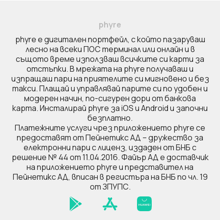
phyre
phyre e дигитален портфейл, с който пазаруваш
лесно на всеки ПОС терминал или онлайн и в
същото време използваш всичките си карти за
отстъпки. В мрежата на phyre получаваш и
изпращаш пари на приятелите си мигновено и без
такси. Плащай и управлявай парите си по удобен и
модерен начин, по-сигурен дори от банкова
карта. Инсталирай phyre за iOS и Android и започни
безплатно.
Платежните услуги чрез приложението phyre се
предоставят от Пейнетикс АД – дружество за
електронни пари с лиценз, издаден от БНБ с
решение № 44 от 11.04.2016. Файър AД е доставчик
на приложението phyre и представител на
Пейнетикс АД, вписан в регистъра на БНБ по чл. 19
от ЗПУПС.