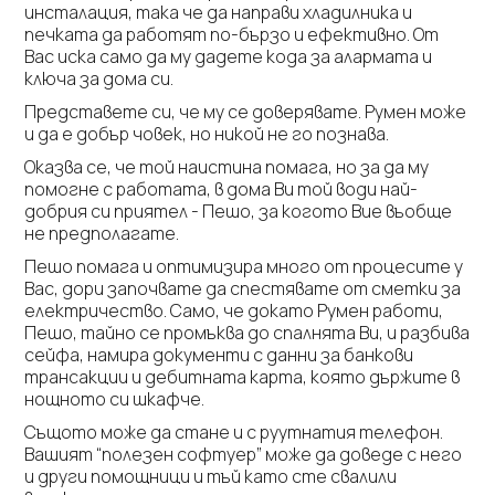
инсталация, така че да направи хладилника и
печката да работят по-бързо и ефективно. От
Вас иска само да му дадете кода за алармата и
ключа за дома си.
Представете си, че му се доверявате. Румен може
и да е добър човек, но никой не го познава.
Оказва се, че той наистина помага, но за да му
помогне с работата, в дома Ви той води най-
добрия си приятел - Пешо, за когото Вие въобще
не предполагате.
Пешо помага и оптимизира много от процесите у
Вас, дори започвате да спестявате от сметки за
електричество. Само, че докато Румен работи,
Пешо, тайно се промъква до спалнята Ви, и разбива
сейфа, намира документи с данни за банкови
трансакции и дебитната карта, която държите в
нощното си шкафче.
Същото може да стане и с руутнатия телефон.
Вашият “полезен софтуер” може да доведе с него
и други помощници и тъй като сте свалили