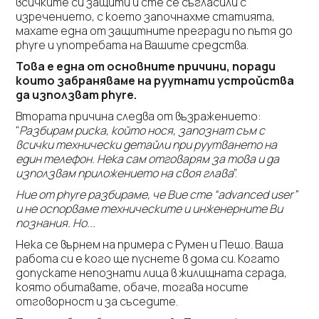
всичките си защити и сте се съгласили с
изречението, с което започнахме статията,
махате една от защитните прегради по пътя до
phyre и употребата на Вашите средства.
Това е една от основните причини, поради
които забраняваме на руутнати устройства
да използват phyre.
Втората причина следва от възражението:
“
Разбирам риска, който нося, запознат съм с
всички технически детайли при руутването на
един телефон. Нека сам отговарям за това и да
използвам приложението на своя глава
”.
Ние от phyre разбираме, че Вие сте “advanced user”
и не оспорваме техническите и инженерните Ви
познания.
Но...
Нека се върнем на примера с Румен и Пешо. Ваша
работа си е кого ще пуснете в дома си. Когато
допускате непознати лица в жилищната сграда,
която обитавате, обаче, тогава носите
отговорност и за съседите.