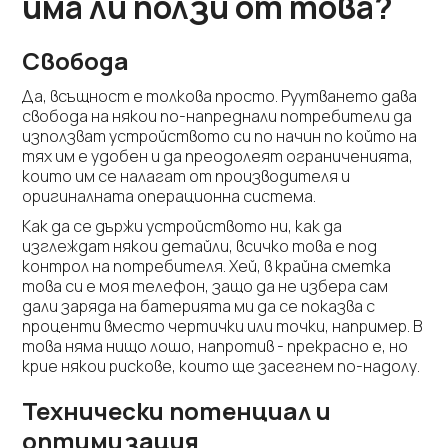
има ли ползи от това?
Свобода
Да, всъщност е толкова просто. Руутването дава
свобода на някои по-напреднали потребители да
използват устройството си по начин по който на
тях им е удобен и да преодолеят ограниченията,
които им се налагат от производителя и
оригиналната операционна система.
Как да се държи устройството ни, как да
изглеждат някои детайли, всичко това е под
контрол на потребителя. Хей, в крайна сметка
това си е моя телефон, защо да не избера сам
дали заряда на батерията ми да се показва с
проценти вместо чертички или точки, например. В
това няма нищо лошо, напротив - прекрасно е, но
крие някои рискове, които ще засегнем по-надолу.
Технически потенциал и
оптимизация