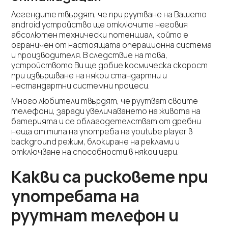
Легендите твърдят, че при руутване на Вашето
android устройство ще отключите неговия
абсолютен технически потенциал, който е
ограничен от настоящата операционна система
и производителя. В следствие на това,
устройството Ви ще добие космическа скорост
при извършване на някои стандартни и
нестандартни системни процеси.
Много любители твърдят, че руутват своите
телефони, заради увеличаването на живота на
батерията и се облагодетелстват от дребни
неща от типа на употреба на youtube player в
background режим, блокиране на реклами и
отключване на способности в някои игри.
Какви са рисковете при
употребата на
руутнат телефон и