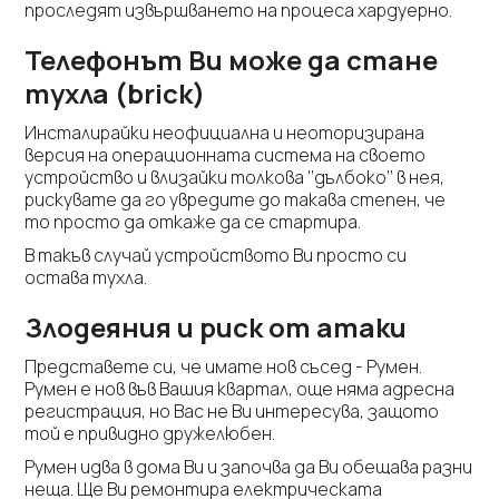
проследят извършването на процеса хардуерно.
Телефонът Ви може да стане
тухла (brick)
Инсталирайки неофициална и неоторизирана
версия на операционната система на своето
устройство и влизайки толкова ‘’дълбоко’’ в нея,
рискувате да го увредите до такава степен, че
то просто да откаже да се стартира.
В такъв случай устройството Ви просто си
остава тухла.
Злодеяния и риск от атаки
Представете си, че имате нов съсед - Румен.
Румен е нов във Вашия квартал, още няма адресна
регистрация, но Вас не Ви интересува, защото
той е привидно дружелюбен.
Румен идва в дома Ви и започва да Ви обещава разни
неща. Ще Ви ремонтира електрическата