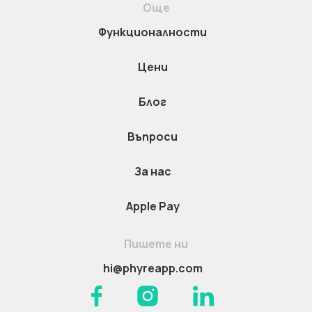
Още
Функционалности
Цени
Блог
Въпроси
За нас
Apple Pay
Пишете ни
hi@phyreapp.com