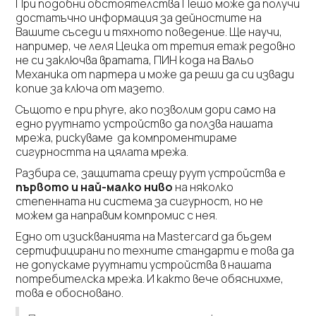
При подобни обстоятелства Пешо може да получи
достатъчно информация за дейностите на
Вашите съседи и тяхното поведение. Ще научи,
например, че леля Цецка от третия етаж редовно
не си заключва вратата, ПИН кода на Вальо
Механика от партера и може да реши да си извади
копие за ключа от мазето.
Същото е при phyre, ако позволим дори само на
едно руутнато устройство да ползва нашата
мрежа, рискуваме да компроментираме
сигурността на цялата мрежа.
Разбира се, защитата срещу руут устройства е
първото и най-малко ниво
на няколко
степенната ни система за сигурност, но не
можем да направим компромис с нея.
Едно от изискванията на Mastercard да бъдем
сертифицирани по техните стандарти е това да
не допускаме руутнати устройства в нашата
потребителска мрежа. И както вече обяснихме,
това е обосновано.