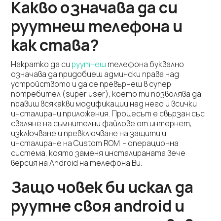
Какво означава да си
руутнеш телефона и
как става?
Накратко да си
руутнеш
телефона буквално
означава да придобиеш админски права над
устройството и да се превърнеш в супер
потребител (super user), което ти позволява да
правиш всякакви модификации над него и всички
инсталирани приложения. Процесът е свързан със
сваляне на съмнителни файлове от интернет,
изключване и превключване на защити и
инсталиране на Custom ROM - операционна
система, която заменя инсталираната вече
версия на Android на телефона Ви.
Защо човек би искал да
руутне своя android и