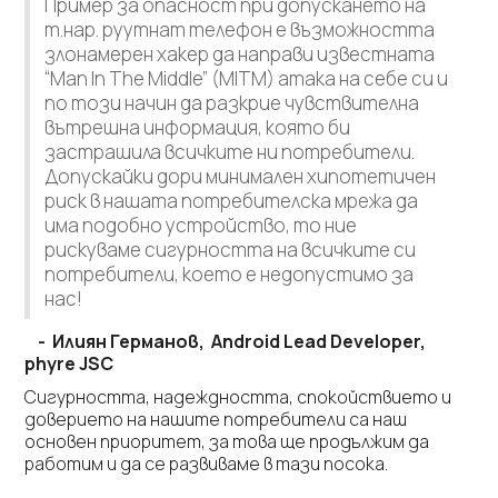
Пример за опасност при допускането на
т.нар. руутнат телефон е възможността
злонамерен хакер да направи известната
“Man In The Middle” (MITM) атака на себе си и
по този начин да разкрие чувствителна
вътрешна информация, която би
застрашила всичките ни потребители.
Допускайки дори минимален хипотетичен
риск в нашата потребителска мрежа да
има подобно устройство, то ние
рискуваме сигурността на всичките си
потребители, което е недопустимо за
нас!
- Илиян Германов, Android Lead Developer,
phyre JSC
Сигурността, надеждността, спокойствието и
доверието на нашите потребители са наш
основен приоритет, за това ще продължим да
работим и да се развиваме в тази посока.