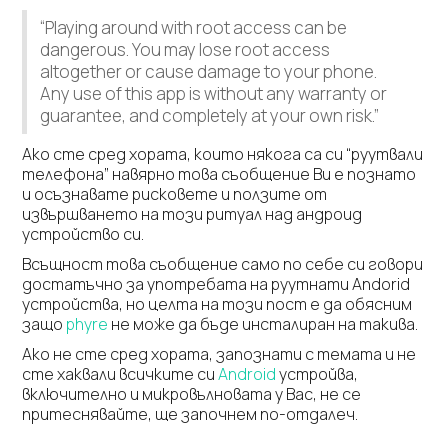
“Playing around with root access can be
dangerous. You may lose root access
altogether or cause damage to your phone.
Any use of this app is without any warranty or
guarantee, and completely at your own risk.”
Ако сте сред хората, които някога са си “руутвали
телефона” навярно това съобщение Ви е познато
и осъзнавате рисковете и ползите от
извършването на този ритуал над андроид
устройство си.
Всъщност това съобщение само по себе си говори
достатъчно за употребата на руутнати Andorid
устройства, но целта на този пост е да обясним
защо
phyre
не може да бъде инсталиран на такива.
Ако не сте сред хората, запознати с темата и не
сте хаквали всичките си
Android
устройва,
включително и микровълновата у Вас, не се
притеснявайте, ще започнем по-отдалеч.